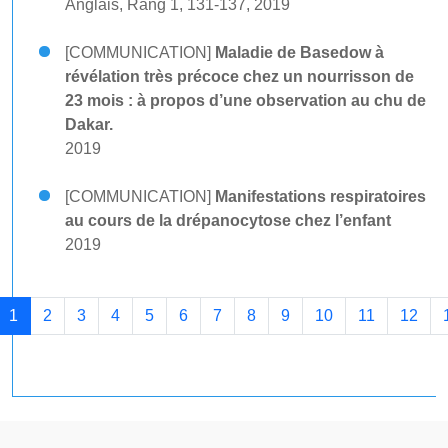
Anglais, Rang 1, 131-137, 2019
[COMMUNICATION]
Maladie de Basedow à
révélation très précoce chez un nourrisson de
23 mois : à propos d’une observation au chu de
Dakar.
2019
[COMMUNICATION]
Manifestations respiratoires
au cours de la drépanocytose chez l’enfant
2019
1
2
3
4
5
6
7
8
9
10
11
12