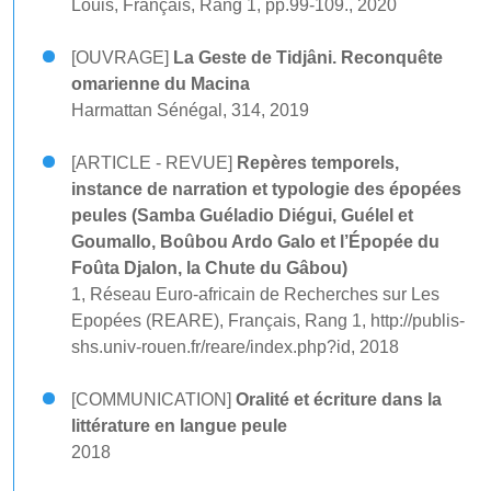
Louis, Français, Rang 1, pp.99-109., 2020
[OUVRAGE]
La Geste de Tidjâni. Reconquête
omarienne du Macina
Harmattan Sénégal, 314, 2019
[ARTICLE - REVUE]
Repères temporels,
instance de narration et typologie des épopées
peules (Samba Guéladio Diégui, Guélel et
Goumallo, Boûbou Ardo Galo et l’Épopée du
Foûta Djalon, la Chute du Gâbou)
1, Réseau Euro-africain de Recherches sur Les
Epopées (REARE), Français, Rang 1, http://publis-
shs.univ-rouen.fr/reare/index.php?id, 2018
[COMMUNICATION]
Oralité et écriture dans la
littérature en langue peule
2018