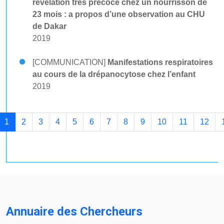
révélation très précoce chez un nourrisson de
23 mois : a propos d’une observation au CHU
de Dakar
2019
[COMMUNICATION]
Manifestations respiratoires
au cours de la drépanocytose chez l’enfant
2019
1
2
3
4
5
6
7
8
9
10
11
12
Annuaire des Chercheurs