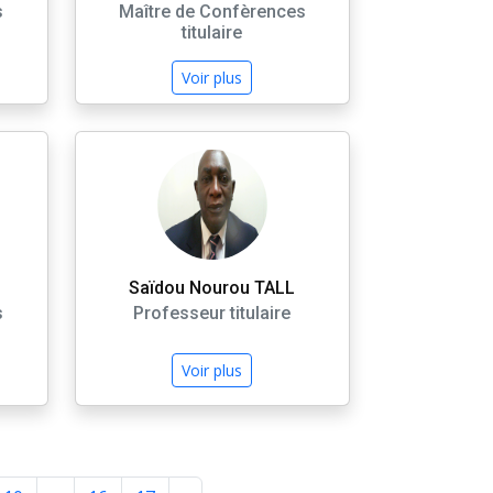
s
Maître de Confèrences
titulaire
Voir plus
Saïdou Nourou TALL
s
Professeur titulaire
Voir plus