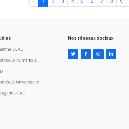
‹
1
2
3
4
5
6
7
8
9
utiles
Nos réseaux sociaux
herche UCAD
iothéque Numérique
AD
iothéque Universitaire
sagerie UCAD