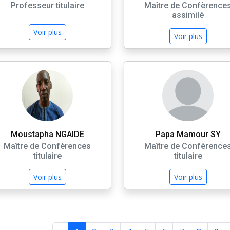
Professeur titulaire
Maître de Confèrence
assimilé
Voir plus
Voir plus
Moustapha NGAIDE
Papa Mamour SY
Maître de Confèrences
Maître de Confèrence
titulaire
titulaire
Voir plus
Voir plus