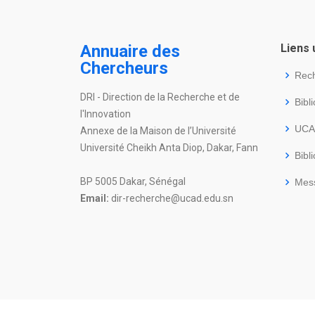
Annuaire des
Liens 
Chercheurs
Rec
DRI - Direction de la Recherche et de
Bibl
l'Innovation
UC
Annexe de la Maison de l’Université
Université Cheikh Anta Diop, Dakar, Fann
Bibl
BP 5005 Dakar, Sénégal
Mes
Email:
dir-recherche@ucad.edu.sn
© Copyright Décembre 2023
DISI
-
UCAD
. Tous droi