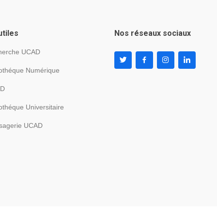
utiles
Nos réseaux sociaux
herche UCAD
iothéque Numérique
AD
iothéque Universitaire
sagerie UCAD
ts réservés