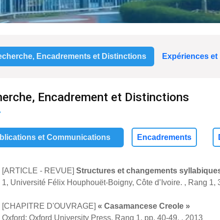
cherche, Encadrements et Distinctions
Expériences et
erche, Encadrement et Distinctions
Publications et Communications
Encadrements
[ARTICLE - REVUE]
Structures et changements syllabique
1, Université Félix Houphouët-Boigny, Côte d’Ivoire. , Rang 1,
[CHAPITRE D'OUVRAGE]
« Casamancese Creole »
Oxford: Oxford University Press, Rang 1, pp. 40-49. , 2013