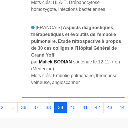
Mots-clés: HLA-E, Drépanocytose
homozygote, infections bactériennes
[FRANCAIS]
Aspects diagnostiques,
thérapeutiques et évolutifs de l’embolie
pulmonaire. Etude rétrospective à propos
de 30 cas colliges à l’Hôpital Général de
Grand Yoff
par
Malick BODIAN
soutenue le 12-12-7 en
(Médecine)
Mots-clés: Embolie pulmonaire, thrombose
veineuse, angioscanner
2
...
36
37
38
39
40
41
42
43
44