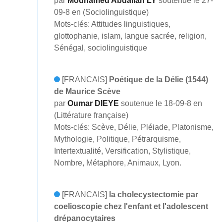
par
Mouhamed Abdallah LY
soutenue le 27-
09-8 en (Sociolinguistique)
Mots-clés: Attitudes linguistiques,
glottophanie, islam, langue sacrée, religion,
Sénégal, sociolinguistique
[FRANCAIS]
Poétique de la Délie (1544)
de Maurice Scève
par
Oumar DIEYE
soutenue le 18-09-8 en
(Littérature française)
Mots-clés: Scève, Délie, Pléiade, Platonisme,
Mythologie, Politique, Pétrarquisme,
Intertextualité, Versification, Stylistique,
Nombre, Métaphore, Animaux, Lyon.
[FRANCAIS]
la cholecystectomie par
coelioscopie chez l'enfant et l'adolescent
drépanocytaires