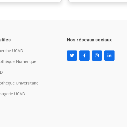
utiles
Nos réseaux sociaux
herche UCAD
iothéque Numérique
AD
iothéque Universitaire
sagerie UCAD